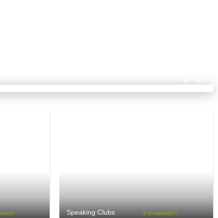
ish for IT
Speaking Clubs
вності
Є в наявності