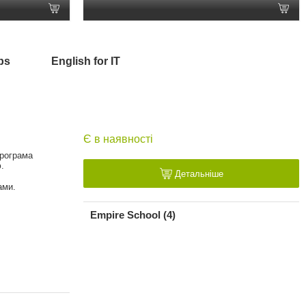
bs
English for IT
Є в наявності
Програма
.
Детальніше
ами.
Empire School (4)