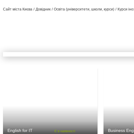
Сайт міста Києва
Довідник
Освіта (університети, школи, курси)
Курси ін
Empire En
English for IT
Business Engl
Є в наявності