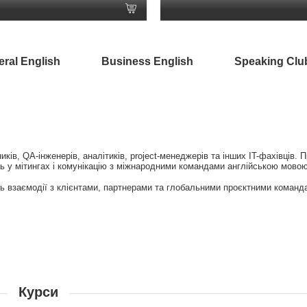
ral English
Business English
Speaking Clu
ів, QA-інженерів, аналітиків, project-менеджерів та інших IT-фахівців. 
ь у мітингах і комунікацію з міжнародними командами англійською мовою
ть взаємодії з клієнтами, партнерами та глобальними проєктними команд
Курси