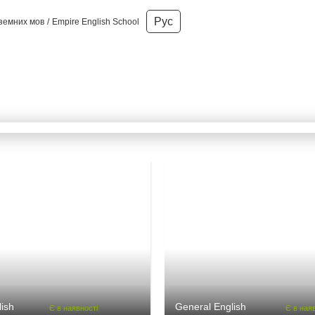
Рус
оземних мов
Empire English School
glish School / Курси / Engl
ish
General English
Є в наявності
Є в ная